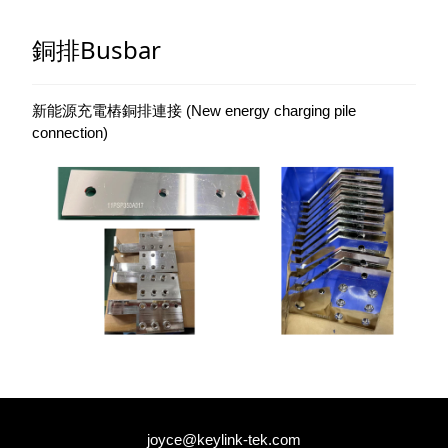
銅排Busbar
新能源充電樁銅排連接 (New energy charging pile
connection)
joyce@keylink-tek.com